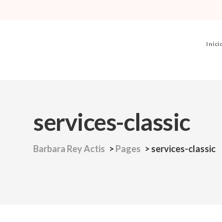
Inici
services-classic
Barbara Rey Actis
>
Pages
>
services-classic