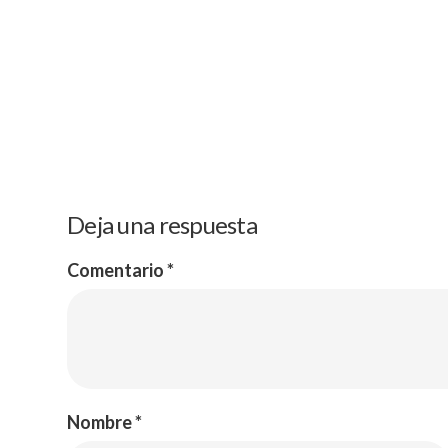
Deja una respuesta
Comentario
*
Menu
Política de Privacidad
Inicio
Aviso legal
¿Quien S
Política de cookies
¿Qué ha
Libro
Nombre
*
Blog