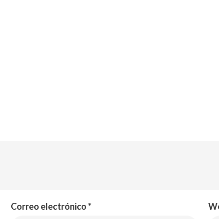
Categorías
Bienestar financiero
oy?
Charlas
go?
Compromiso y Propósito
Coordinación de los cuida
Correo electrónico
*
W
Cuidados