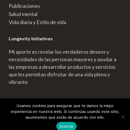
Publicaciones
Salud mental
Vida diaria y Estilo de vida
Longevity Initiatives
Mi aporte es revelar los verdaderos deseos y
necesidades de las personas mayores y ayudar a
las empresas a desarrollar productos y servicios
que les permitan disfrutar de una vida plena y
vibrante
Usamos cookies para asegurar que te damos la mejor
Longevity Initiatives | Todos los Derechos
experiencia en nuestra web. Si continúas usando este sitio,
Reservados | Web diseñada por Bárbara Rey Actis y
asumiremos que estás de acuerdo con ello.
Santiago Cirone
Aceptar