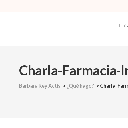
Inici
Charla-Farmacia-I
Barbara Rey Actis
>
¿Qué hago?
>
Charla-Far