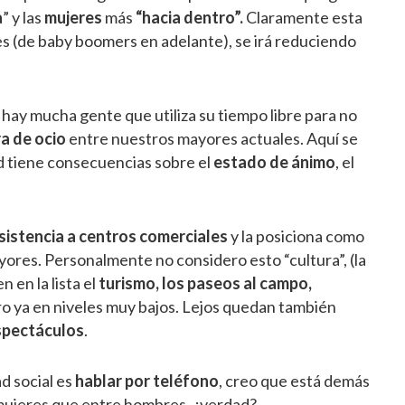
a
” y las
mujeres
más
“hacia dentro”.
Claramente esta
es (de baby boomers en adelante), se irá reduciendo
hay mucha gente que utiliza su tiempo libre para no
a de ocio
entre nuestros mayores actuales. Aquí se
ad tiene consecuencias sobre el
estado de ánimo
, el
sistencia a centros comerciales
y la posiciona como
ayores. Personalmente no considero esto “cultura”, (la
n en la lista el
turismo, los paseos al campo,
ero ya en niveles muy bajos. Lejos quedan también
espectáculos
.
d social es
hablar por teléfono
, creo que está demás
 mujeres que entre hombres, ¿verdad?