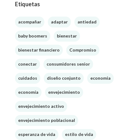
Etiquetas
acompañar
adaptar
antiedad
baby boomers
bienestar
bienestar financiero
Compromiso
conectar
consumidores senior
cuidados
diseño conjunto
economia
economía
envejecimiento
envejecimiento activo
envejecimiento poblacional
esperanza de vida
estilo de vida