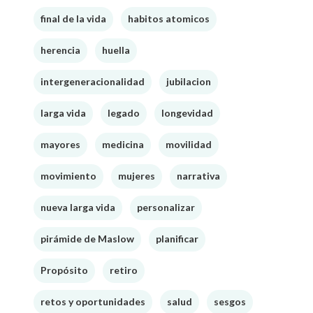
final de la vida
habitos atomicos
herencia
huella
intergeneracionalidad
jubilacion
larga vida
legado
longevidad
mayores
medicina
movilidad
movimiento
mujeres
narrativa
nueva larga vida
personalizar
pirámide de Maslow
planificar
Propósito
retiro
retos y oportunidades
salud
sesgos