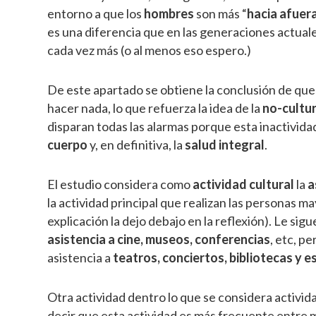
entorno a que los
hombres
son más “
hacia afuer
es una diferencia que en las generaciones actual
cada vez más (o al menos eso espero.)
De este apartado se obtiene la conclusión de que 
hacer nada, lo que refuerza la idea de la
no-cultur
disparan todas las alarmas porque esta inactivid
cuerpo
y, en definitiva, la
salud integral
.
El estudio considera como
actividad cultural
la
a
la actividad principal que realizan las personas m
explicación la dejo debajo en la reflexión). Le sigue
asistencia a cine, museos, conferencias
, etc, p
asistencia a
teatros, conciertos, bibliotecas y 
Otra actividad dentro lo que se considera activida
decir que esta actividad es más frecuente entre