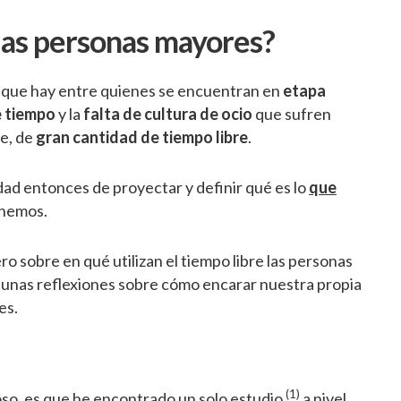
 las personas mayores?
ste que hay entre quienes se encuentran en
etapa
e tiempo
y la
falta de cultura de ocio
que sufren
te, de
gran cantidad de tiempo libre
.
dad entonces de proyectar y definir qué es lo
que
nemos.
o sobre en qué utilizan el tiempo libre las personas
unas reflexiones sobre cómo encarar nuestra propia
es.
(1)
o, es que he encontrado un solo estudio
a nivel