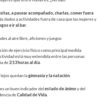
 visitas, a pasear acompañado, charlas, comer fuera
s dados a actividades fuera de casa que las mujeres y
gos e ir al bar
.
des al aire libre, aficiones y juegos
ación de ejercicio físico como principal medida
actividad está muy extendida entre las personas
dia de
2:13 horas al día
.
 lejos quedan la
gimnasia y la natación
.
 es un buen indicador del
estado de ánimo
y del
idencia de
Calidad de Vida
.