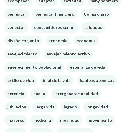
acompañar
adaptar
antiedad
baby boomers
bienestar
bienestar financiero
Compromiso
conectar
consumidores senior
cuidados
diseño conjunto
economia
economía
envejecimiento
envejecimiento activo
envejecimiento poblacional
esperanza de vida
estilo de vida
final de la vida
habitos atomicos
herencia
huella
intergeneracionalidad
jubilacion
larga vida
legado
longevidad
mayores
medicina
movilidad
movimiento