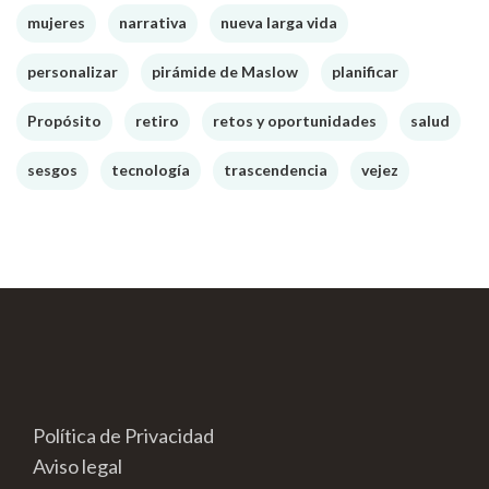
mujeres
narrativa
nueva larga vida
personalizar
pirámide de Maslow
planificar
Propósito
retiro
retos y oportunidades
salud
sesgos
tecnología
trascendencia
vejez
Política de Privacidad
Aviso legal