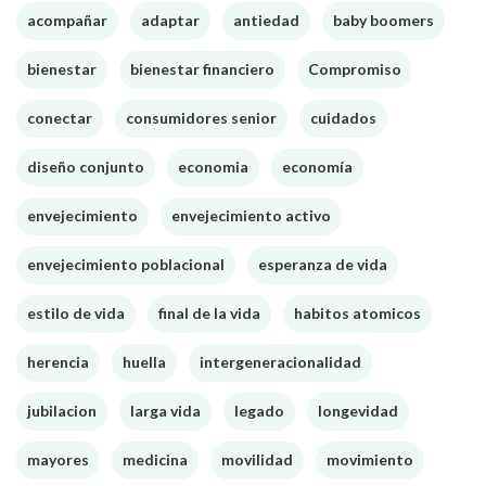
acompañar
adaptar
antiedad
baby boomers
bienestar
bienestar financiero
Compromiso
conectar
consumidores senior
cuidados
diseño conjunto
economia
economía
envejecimiento
envejecimiento activo
envejecimiento poblacional
esperanza de vida
estilo de vida
final de la vida
habitos atomicos
herencia
huella
intergeneracionalidad
jubilacion
larga vida
legado
longevidad
mayores
medicina
movilidad
movimiento