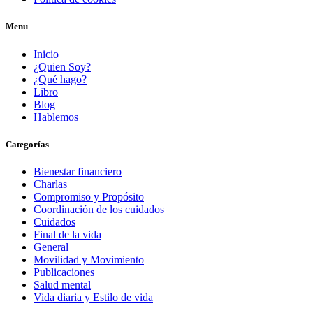
Menu
Inicio
¿Quien Soy?
¿Qué hago?
Libro
Blog
Hablemos
Categorías
Bienestar financiero
Charlas
Compromiso y Propósito
Coordinación de los cuidados
Cuidados
Final de la vida
General
Movilidad y Movimiento
Publicaciones
Salud mental
Vida diaria y Estilo de vida