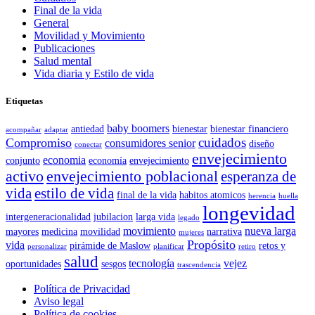
Final de la vida
General
Movilidad y Movimiento
Publicaciones
Salud mental
Vida diaria y Estilo de vida
Etiquetas
baby boomers
antiedad
bienestar
bienestar financiero
acompañar
adaptar
cuidados
Compromiso
consumidores senior
diseño
conectar
envejecimiento
economia
conjunto
economía
envejecimiento
activo
envejecimiento poblacional
esperanza de
vida
estilo de vida
final de la vida
habitos atomicos
herencia
huella
longevidad
intergeneracionalidad
jubilacion
larga vida
legado
movimiento
nueva larga
mayores
medicina
movilidad
narrativa
mujeres
Propósito
vida
pirámide de Maslow
retos y
personalizar
planificar
retiro
salud
tecnología
vejez
oportunidades
sesgos
trascendencia
Política de Privacidad
Aviso legal
Política de cookies