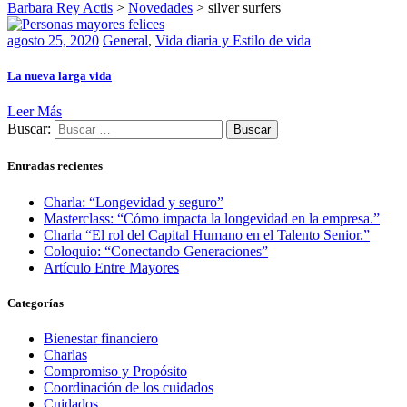
Barbara Rey Actis
>
Novedades
>
silver surfers
agosto 25, 2020
General
,
Vida diaria y Estilo de vida
La nueva larga vida
Leer Más
Buscar:
Entradas recientes
Charla: “Longevidad y seguro”
Masterclass: “Cómo impacta la longevidad en la empresa.”
Charla “El rol del Capital Humano en el Talento Senior.”
Coloquio: “Conectando Generaciones”
Artículo Entre Mayores
Categorías
Bienestar financiero
Charlas
Compromiso y Propósito
Coordinación de los cuidados
Cuidados