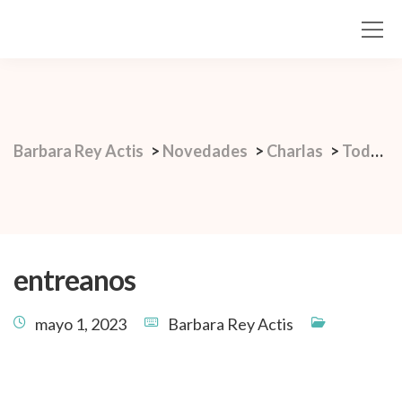
Barbara Rey Actis
>
Novedades
>
Charlas
>
Todo lo que te contaron sobre la vejez, es mentira.
entreanos
mayo 1, 2023
Barbara Rey Actis