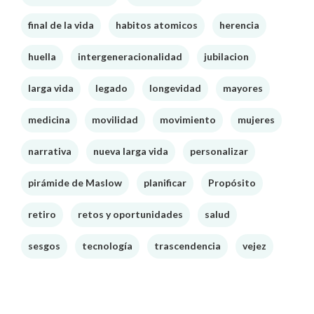
final de la vida
habitos atomicos
herencia
huella
intergeneracionalidad
jubilacion
larga vida
legado
longevidad
mayores
medicina
movilidad
movimiento
mujeres
narrativa
nueva larga vida
personalizar
pirámide de Maslow
planificar
Propósito
retiro
retos y oportunidades
salud
sesgos
tecnología
trascendencia
vejez