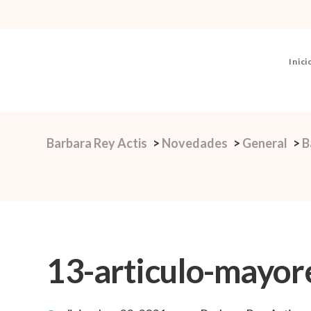
Inici
Barbara Rey Actis
>
Novedades
>
General
>
B
13-articulo-mayor