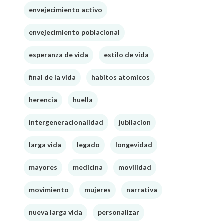
envejecimiento activo
envejecimiento poblacional
esperanza de vida
estilo de vida
final de la vida
habitos atomicos
herencia
huella
intergeneracionalidad
jubilacion
larga vida
legado
longevidad
mayores
medicina
movilidad
movimiento
mujeres
narrativa
nueva larga vida
personalizar