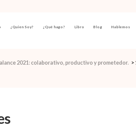
o
¿Quien Soy?
¿Qué hago?
Libro
Blog
Hablemos
alance 2021: colaborativo, productivo y prometedor.
>
es