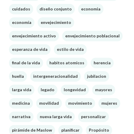
cuidados
diseño conjunto
economia
economía
envejecimiento
envejecimiento activo
envejecimiento poblacional
esperanza de vida
estilo de vida
final de la vida
habitos atomicos
herencia
huella
intergeneracionalidad
jubilacion
larga vida
legado
longevidad
mayores
medicina
movilidad
movimiento
mujeres
narrativa
nueva larga vida
personalizar
pirámide de Maslow
planificar
Propósito