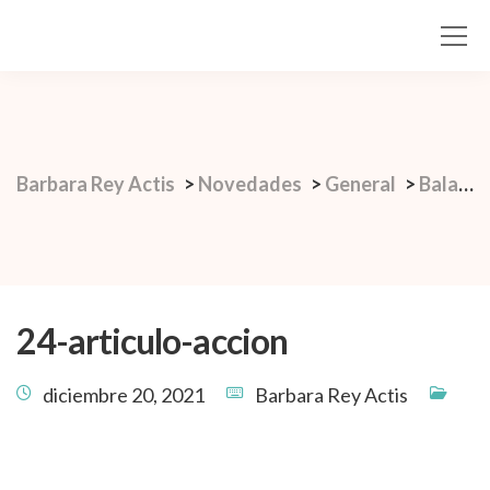
Barbara Rey Actis
>
Novedades
>
General
>
Balance 2021: colaborativo, productivo y prometedor.
24-articulo-accion
diciembre 20, 2021
Barbara Rey Actis