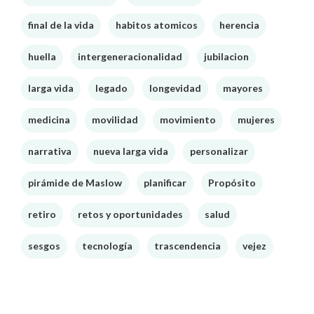
final de la vida
habitos atomicos
herencia
huella
intergeneracionalidad
jubilacion
larga vida
legado
longevidad
mayores
medicina
movilidad
movimiento
mujeres
narrativa
nueva larga vida
personalizar
pirámide de Maslow
planificar
Propósito
retiro
retos y oportunidades
salud
sesgos
tecnología
trascendencia
vejez