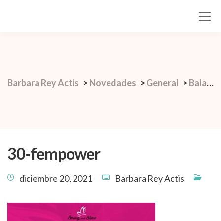
Barbara Rey Actis
>
Novedades
>
General
>
Balance 2021: colaborativo, productivo y prometedor.
30-fempower
diciembre 20, 2021
Barbara Rey Actis