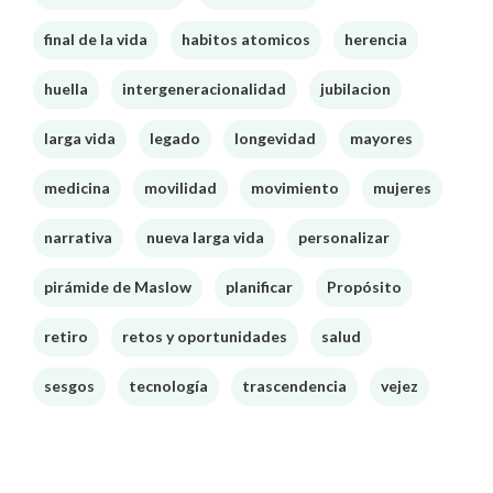
final de la vida
habitos atomicos
herencia
huella
intergeneracionalidad
jubilacion
larga vida
legado
longevidad
mayores
medicina
movilidad
movimiento
mujeres
narrativa
nueva larga vida
personalizar
pirámide de Maslow
planificar
Propósito
retiro
retos y oportunidades
salud
sesgos
tecnología
trascendencia
vejez