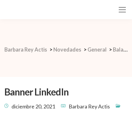
Barbara Rey Actis
>
Novedades
>
General
>
Balance 2021: colaborativo, productivo y prometedor.
Banner LinkedIn
diciembre 20, 2021
Barbara Rey Actis