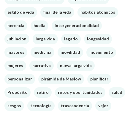
estilo de vida
final de la vida
habitos atomicos
herencia
huella
intergeneracionalidad
jubilacion
larga vida
legado
longevidad
mayores
medicina
movilidad
movimiento
mujeres
narrativa
nueva larga vida
personalizar
pirámide de Maslow
planificar
Propósito
retiro
retos y oportunidades
salud
sesgos
tecnología
trascendencia
vejez