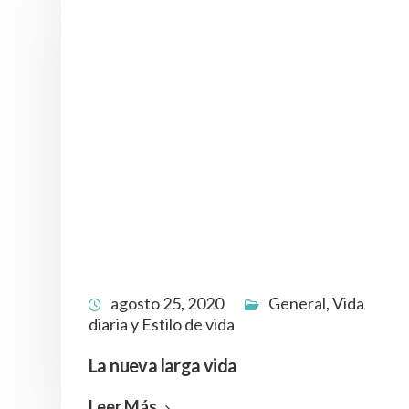
agosto 25, 2020
General
,
Vida
diaria y Estilo de vida
Menu
La nueva larga vida
Política de Privacidad
Inicio
Aviso legal
Leer Más