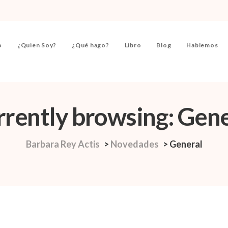
o
¿Quien Soy?
¿Qué hago?
Libro
Blog
Hablemos
rrently browsing: Gene
Barbara Rey Actis
>
Novedades
>
General