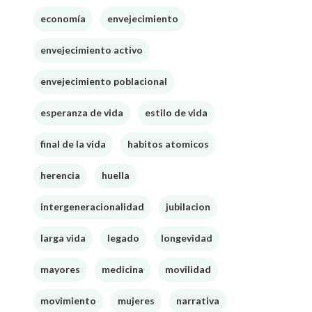
economía
envejecimiento
envejecimiento activo
envejecimiento poblacional
esperanza de vida
estilo de vida
final de la vida
habitos atomicos
herencia
huella
intergeneracionalidad
jubilacion
larga vida
legado
longevidad
mayores
medicina
movilidad
Longevity Initiatives
Mi aporte es revelar los verdaderos
movimiento
mujeres
narrativa