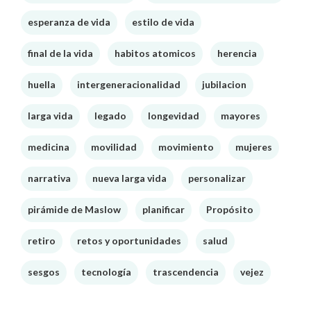
esperanza de vida
estilo de vida
final de la vida
habitos atomicos
herencia
huella
intergeneracionalidad
jubilacion
larga vida
legado
longevidad
mayores
medicina
movilidad
movimiento
mujeres
narrativa
nueva larga vida
personalizar
pirámide de Maslow
planificar
Propósito
retiro
retos y oportunidades
salud
sesgos
tecnología
trascendencia
vejez