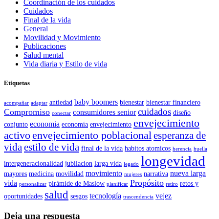
Coordinación de los cuidados
Cuidados
Final de la vida
General
Movilidad y Movimiento
Publicaciones
Salud mental
Vida diaria y Estilo de vida
Etiquetas
baby boomers
antiedad
bienestar
bienestar financiero
acompañar
adaptar
cuidados
Compromiso
consumidores senior
diseño
conectar
envejecimiento
economia
conjunto
economía
envejecimiento
activo
envejecimiento poblacional
esperanza de
vida
estilo de vida
final de la vida
habitos atomicos
herencia
huella
longevidad
intergeneracionalidad
jubilacion
larga vida
legado
movimiento
nueva larga
mayores
medicina
movilidad
narrativa
mujeres
Propósito
vida
pirámide de Maslow
retos y
personalizar
planificar
retiro
salud
tecnología
vejez
oportunidades
sesgos
trascendencia
Deja una respuesta