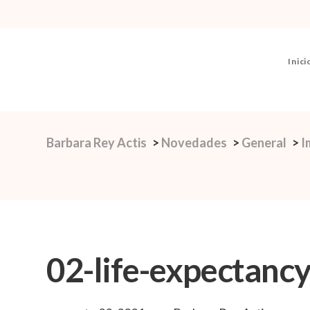
Inici
Barbara Rey Actis
>
Novedades
>
General
>
I
02-life-expectanc