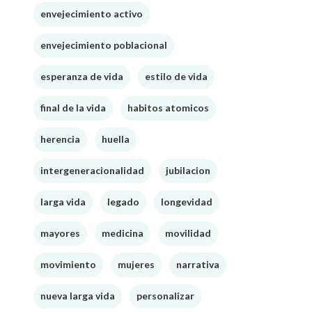
envejecimiento activo
envejecimiento poblacional
esperanza de vida
estilo de vida
final de la vida
habitos atomicos
herencia
huella
intergeneracionalidad
jubilacion
larga vida
legado
longevidad
mayores
medicina
movilidad
movimiento
mujeres
narrativa
nueva larga vida
personalizar