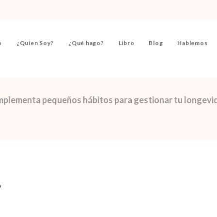
o
¿Quien Soy?
¿Qué hago?
Libro
Blog
Hablemos
mplementa pequeños hábitos para gestionar tu longevi
y