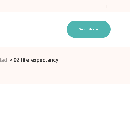
Suscríbete
dad
>
02-life-expectancy