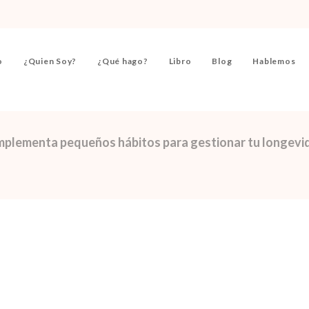
o
¿Quien Soy?
¿Qué hago?
Libro
Blog
Hablemos
mplementa pequeños hábitos para gestionar tu longevi