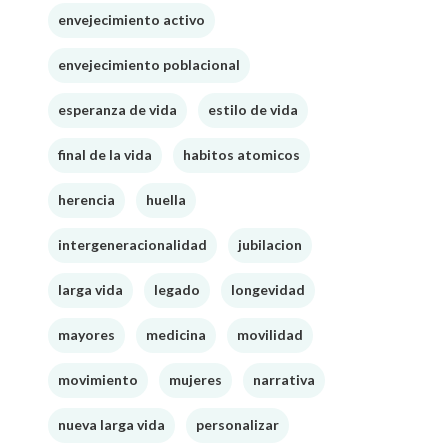
envejecimiento activo
envejecimiento poblacional
esperanza de vida
estilo de vida
final de la vida
habitos atomicos
herencia
huella
intergeneracionalidad
jubilacion
larga vida
legado
longevidad
mayores
medicina
movilidad
movimiento
mujeres
narrativa
nueva larga vida
personalizar