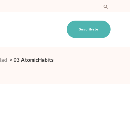
Suscríbete
dad
>
03-AtomicHabits