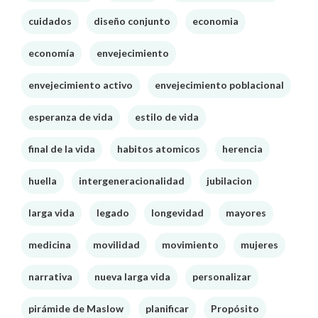
cuidados
diseño conjunto
economia
economía
envejecimiento
envejecimiento activo
envejecimiento poblacional
esperanza de vida
estilo de vida
final de la vida
habitos atomicos
herencia
huella
intergeneracionalidad
jubilacion
larga vida
legado
longevidad
mayores
medicina
movilidad
movimiento
mujeres
narrativa
nueva larga vida
personalizar
pirámide de Maslow
planificar
Propósito