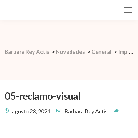
Barbara Rey Actis
>
Novedades
>
General
>
Implementa pequeños hábitos para gestionar tu longevidad
05-reclamo-visual
agosto 23, 2021
Barbara Rey Actis