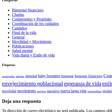
Categorías
Bienestar financiero
Charlas
Compromiso y Propósito
Coordinación de los cuidados
Cuidados
Final de la vida
General
Movilidad y Movimiento
Publicaciones
Salud mental
Vida diaria y Estilo de vida
Etiquetas
Com
baby boomers
antiedad
bienestar
bienestar financiero
acompañar
adaptar
envejecimiento poblacional
esperanza de vida
esti
movimiento
nueva larga vida
movilidad
narrativa
pirám
mujeres
personalizar
Deja una respuesta
Tu dirección de correo electrónico no será publicada.
Los campos obli