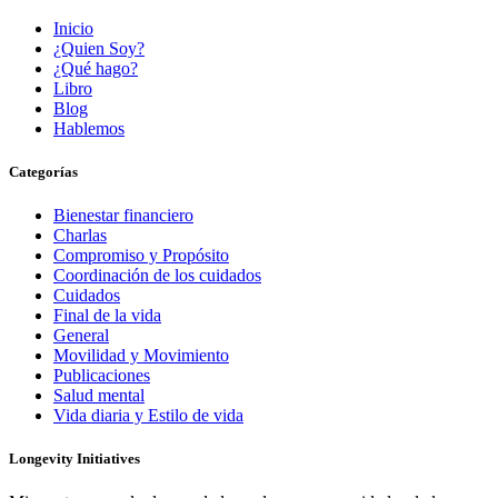
Inicio
¿Quien Soy?
¿Qué hago?
Libro
Blog
Hablemos
Categorías
Bienestar financiero
Charlas
Compromiso y Propósito
Coordinación de los cuidados
Cuidados
Final de la vida
General
Movilidad y Movimiento
Publicaciones
Salud mental
Vida diaria y Estilo de vida
Longevity Initiatives