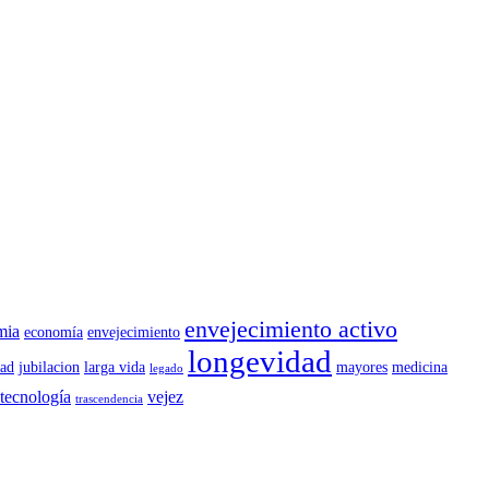
envejecimiento activo
mia
economía
envejecimiento
longevidad
dad
jubilacion
larga vida
mayores
medicina
legado
tecnología
vejez
trascendencia