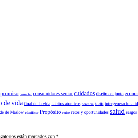
cuidados
promiso
consumidores senior
econo
diseño conjunto
conectar
lo de vida
final de la vida
habitos atomicos
intergeneracionali
herencia
huella
salud
Propósito
ide de Maslow
retos y oportunidades
sesgos
planificar
retiro
gatorios están marcados con
*