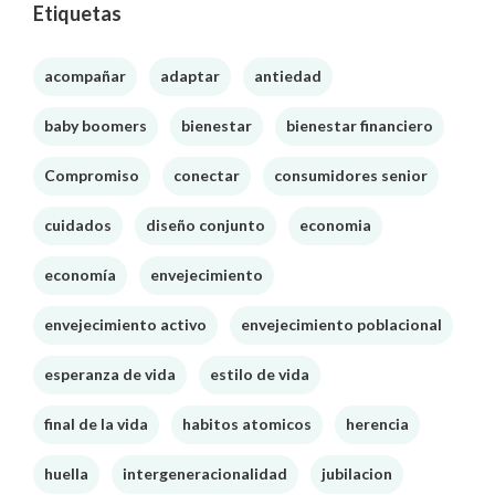
Etiquetas
acompañar
adaptar
antiedad
baby boomers
bienestar
bienestar financiero
Compromiso
conectar
consumidores senior
cuidados
diseño conjunto
economia
economía
envejecimiento
envejecimiento activo
envejecimiento poblacional
esperanza de vida
estilo de vida
final de la vida
habitos atomicos
herencia
huella
intergeneracionalidad
jubilacion