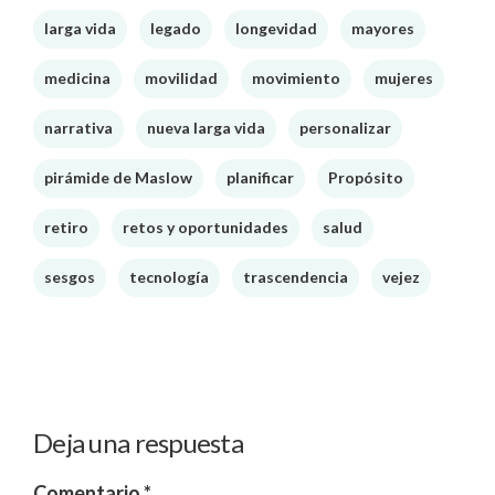
larga vida
legado
longevidad
mayores
medicina
movilidad
movimiento
mujeres
narrativa
nueva larga vida
personalizar
pirámide de Maslow
planificar
Propósito
retiro
retos y oportunidades
salud
sesgos
tecnología
trascendencia
vejez
Deja una respuesta
Comentario
*