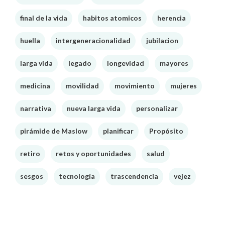
final de la vida
habitos atomicos
herencia
huella
intergeneracionalidad
jubilacion
larga vida
legado
longevidad
mayores
medicina
movilidad
movimiento
mujeres
narrativa
nueva larga vida
personalizar
pirámide de Maslow
planificar
Propósito
retiro
retos y oportunidades
salud
sesgos
tecnología
trascendencia
vejez