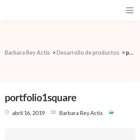
Barbara Rey Actis
>
Desarrollo de productos
>
portfolio1square
portfolio1square
abril 16, 2019
Barbara Rey Actis