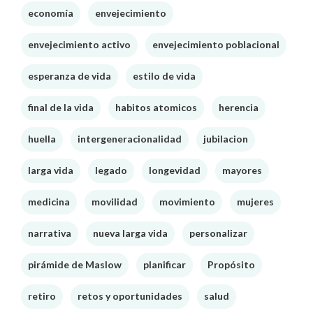
economía
envejecimiento
envejecimiento activo
envejecimiento poblacional
esperanza de vida
estilo de vida
final de la vida
habitos atomicos
herencia
huella
intergeneracionalidad
jubilacion
larga vida
legado
longevidad
mayores
medicina
movilidad
movimiento
mujeres
narrativa
nueva larga vida
personalizar
pirámide de Maslow
planificar
Propósito
retiro
retos y oportunidades
salud