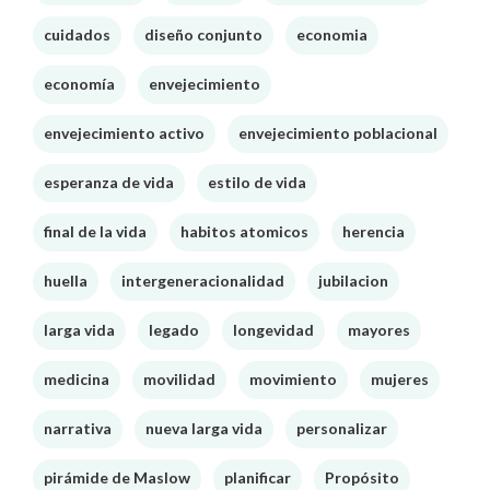
cuidados
diseño conjunto
economia
economía
envejecimiento
envejecimiento activo
envejecimiento poblacional
esperanza de vida
estilo de vida
final de la vida
habitos atomicos
herencia
huella
intergeneracionalidad
jubilacion
larga vida
legado
longevidad
mayores
medicina
movilidad
movimiento
mujeres
narrativa
nueva larga vida
personalizar
pirámide de Maslow
planificar
Propósito