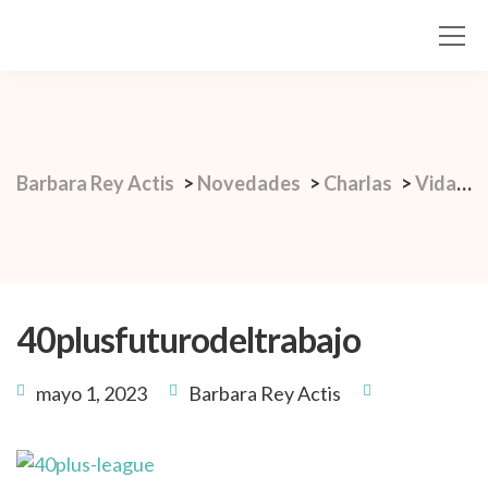
Barbara Rey Actis
>
Novedades
>
Charlas
>
Vida de cien años y el futuro del trabajo
40plusfuturodeltrabajo
mayo 1, 2023
Barbara Rey Actis