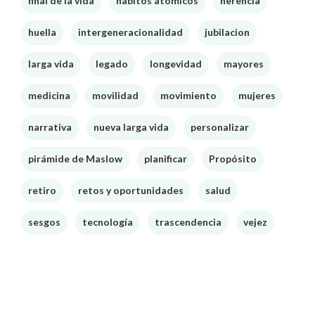
final de la vida
habitos atomicos
herencia
huella
intergeneracionalidad
jubilacion
larga vida
legado
longevidad
mayores
medicina
movilidad
movimiento
mujeres
narrativa
nueva larga vida
personalizar
pirámide de Maslow
planificar
Propósito
retiro
retos y oportunidades
salud
sesgos
tecnología
trascendencia
vejez