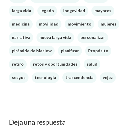
larga vida
legado
longevidad
mayores
medicina
movilidad
movimiento
mujeres
narrativa
nueva larga vida
personalizar
pirámide de Maslow
planificar
Propósito
retiro
retos y oportunidades
salud
sesgos
tecnología
trascendencia
vejez
Deja una respuesta