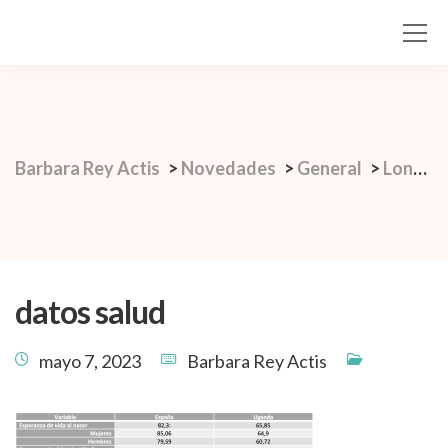
Barbara Rey Actis
>
Novedades
>
General
>
Longevidad en el mundo: España vs Uganda.
datos salud
mayo 7, 2023
Barbara Rey Actis