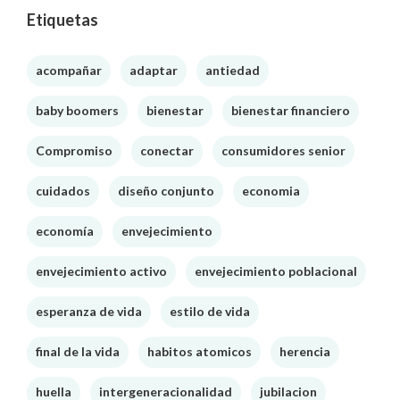
Etiquetas
acompañar
adaptar
antiedad
baby boomers
bienestar
bienestar financiero
Compromiso
conectar
consumidores senior
cuidados
diseño conjunto
economia
economía
envejecimiento
envejecimiento activo
envejecimiento poblacional
esperanza de vida
estilo de vida
final de la vida
habitos atomicos
herencia
huella
intergeneracionalidad
jubilacion